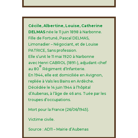
Cécile, Albertine, Louise, Catherine
DELMAS
née le 11 juin 1898 à Narbonne.
Fille de Fortuné, Pascal DELMAS,
Limonadier – Négociant, et de Louise
PATRICE, Sans profession.
Elle s’unit le 11 mai 1920 à Narbonne
avec Henri CABROL (1891-), adjudant-chef
e
au 80
Régiment d’Infanterie.
En 1944, elle est domiciliée en Avignon,
repliée à Vals les Bains en Ardèche.
Décédée le 14 juin 1944 à l’hôpital
d’Aubenas, à l’âge de 46 ans. Tuée par les
troupes d’occupations.
Mort pour la France (26/06/1945).
Victime civile.
Source : AD11 – Mairie d’Aubenas