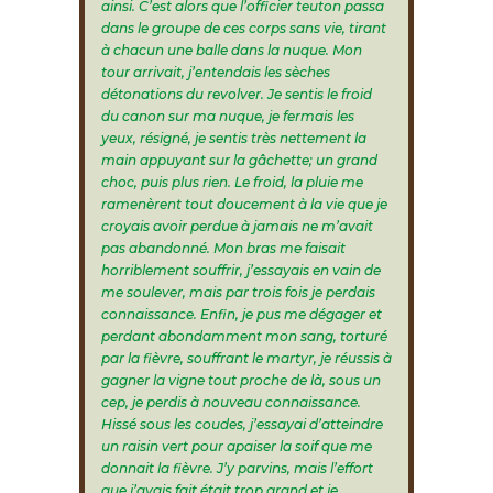
ainsi. C’est alors que l’officier teuton passa
dans le groupe de ces corps sans vie, tirant
à chacun une balle dans la nuque. Mon
tour arrivait, j’entendais les sèches
détonations du revolver. Je sentis le froid
du canon sur ma nuque, je fermais les
yeux, résigné, je sentis très nettement la
main appuyant sur la gâchette; un grand
choc, puis plus rien. Le froid, la pluie me
ramenèrent tout doucement à la vie que je
croyais avoir perdue à jamais ne m’avait
pas abandonné. Mon bras me faisait
horriblement souffrir, j’essayais en vain de
me soulever, mais par trois fois je perdais
connaissance. Enfin, je pus me dégager et
perdant abondamment mon sang, torturé
par la fièvre, souffrant le martyr, je réussis à
gagner la vigne tout proche de là, sous un
cep, je perdis à nouveau connaissance.
Hissé sous les coudes, j’essayai d’atteindre
un raisin vert pour apaiser la soif que me
donnait la fièvre. J’y parvins, mais l’effort
que j’avais fait était trop grand et je