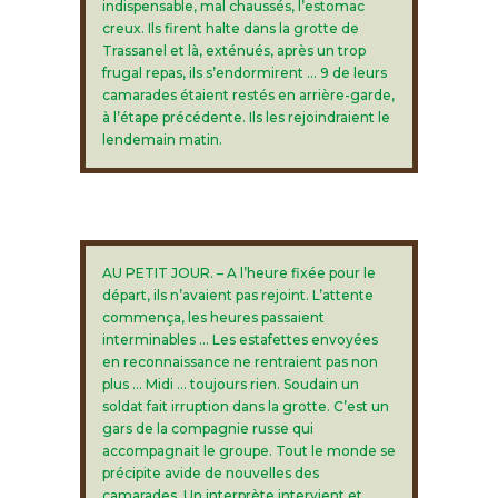
indispensable, mal chaussés, l’estomac
creux. Ils firent halte dans la grotte de
Trassanel et là, exténués, après un trop
frugal repas, ils s’endormirent … 9 de leurs
camarades étaient restés en arrière-garde,
à l’étape précédente. Ils les rejoindraient le
lendemain matin.
AU PETIT JOUR. – A l’heure fixée pour le
départ, ils n’avaient pas rejoint. L’attente
commença, les heures passaient
interminables … Les estafettes envoyées
en reconnaissance ne rentraient pas non
plus … Midi … toujours rien. Soudain un
soldat fait irruption dans la grotte. C’est un
gars de la compagnie russe qui
accompagnait le groupe. Tout le monde se
précipite avide de nouvelles des
camarades. Un interprète intervient et