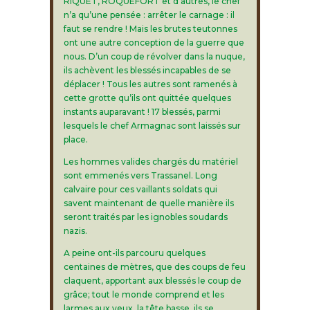
RIQUET, ROQUEFORT et d’autres, le chef
n’a qu’une pensée : arrêter le carnage : il
faut se rendre ! Mais les brutes teutonnes
ont une autre conception de la guerre que
nous. D’un coup de révolver dans la nuque,
ils achèvent les blessés incapables de se
déplacer ! Tous les autres sont ramenés à
cette grotte qu’ils ont quittée quelques
instants auparavant ! 17 blessés, parmi
lesquels le chef Armagnac sont laissés sur
place.
Les hommes valides chargés du matériel
sont emmenés vers Trassanel. Long
calvaire pour ces vaillants soldats qui
savent maintenant de quelle manière ils
seront traités par les ignobles soudards
nazis.
A peine ont-ils parcouru quelques
centaines de mètres, que des coups de feu
claquent, apportant aux blessés le coup de
grâce; tout le monde comprend et les
larmes aux yeux, la tête basse, ils se