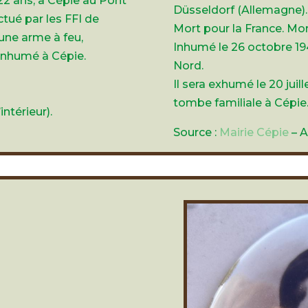
22 ans, à Cépie au Pont
Düsseldorf (Allemagne).
ctué par les FFI de
Mort pour la France. Mor
une arme à feu,
Inhumé le 26 octobre 19
 Inhumé à Cépie.
Nord.
Il sera exhumé le 20 jui
tombe familiale à Cépie
ntérieur).
Source :
Mairie Cépie
– A