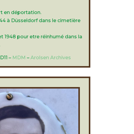
t en déportation.
44 à Düsseldorf dans le cimetière
llet 1948 pour etre réinhumé dans la
.
D11 –
MDM
–
Arolsen Archives