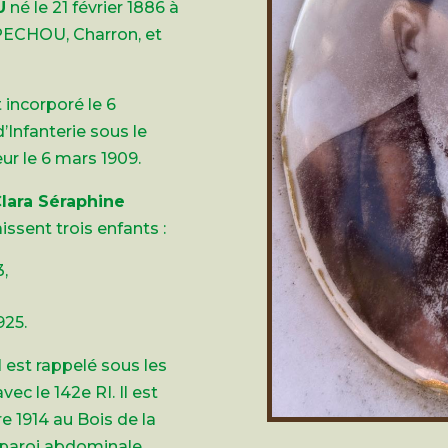
U
né le 21 février 1886 à
i PECHOU, Charron, et
 incorporé le 6
Infanterie sous le
ur le 6 mars 1909.
lara Séraphine
issent trois enfants :
3,
925.
l est rappelé sous les
ec le 142e RI. Il est
 1914 au Bois de la
a paroi abdominale.