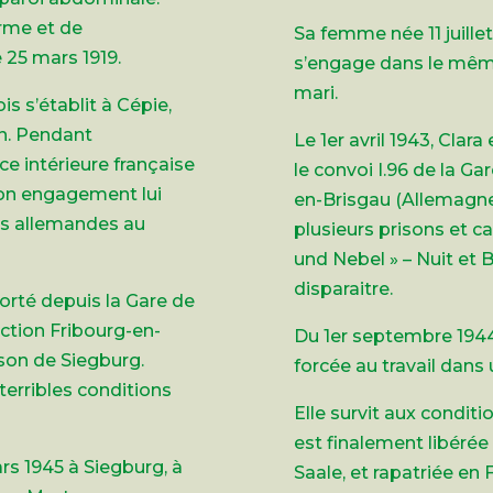
orme et de
Sa femme née 11 juillet
e 25 mars 1919.
s’engage dans le mêm
mari.
s s’établit à Cépie,
on. Pendant
Le 1er avril 1943, Clar
nce intérieure française
le convoi I.96 de la Gar
 Son engagement lui
en-Brisgau (Allemagne)
tés allemandes au
plusieurs prisons et c
und Nebel » – Nuit et 
disparaitre.
porté depuis la Gare de
rection Fribourg-en-
Du 1er septembre 1944 
ison de Siegburg.
forcée au travail dans
terribles conditions
Elle survit aux condit
est finalement libéré
rs 1945 à Siegburg, à
Saale, et rapatriée en 