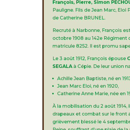
François, Pierre, Simon PECHO
Pauligne. Fils de Jean Marc, Elo
de Catherine BRUNEL.
Recruté à Narbonne, François est
octobre 1908 au 142e Régiment d’
matricule 8252. Il est promu sape
Le 3 août 1912, François épouse
C
SEGALA
à Cépie. De leur union na
Achille Jean Baptiste, né en 191
Jean Marc Eloi, né en 1920,
Catherine Anne Marie, née en 1
À la mobilisation du 2 août 1914, i
drapeaux et combat sur le front av
grièvement blessé le 4 septembre
Reine, souffrant d’une plaie de l