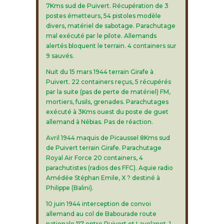
7Kms sud de Puivert. Récupération de 3
postes émetteurs, 54 pistoles modèle
divers, matériel de sabotage. Parachutage
mal exécuté par le pilote. Allemands
alertés bloquent le terrain. 4 containers sur
9 sauvés.
Nuit du 15 mars 1944 terrain Girafe à
Puivert. 22 containers reçus, 5 récupérés
par la suite (pas de perte de matériel) FM,
mortiers, fusils, grenades. Parachutages
exécuté à 3Kms ouest du poste de guet
allemand à Nébias. Pas de réaction.
Avril 1944 maquis de Picaussel 8Kms sud
de Puivert terrain Girafe. Parachutage
Royal Air Force 20 containers, 4
parachutistes (radios des FFC). Aquie radio
Amédée Stéphan Emile, X ? destiné à
Philippe (Balini).
10 juin 1944 interception de convoi
allemand au col de Babourade route
nationale 117 entre Puivert et Lavelanet. 1