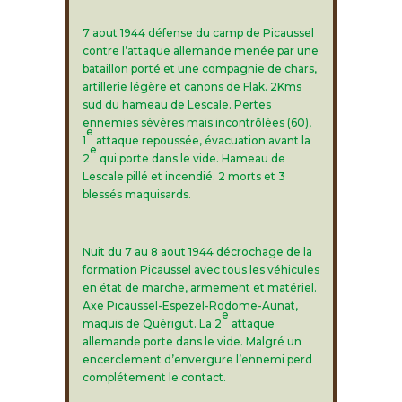
7 aout 1944 défense du camp de Picaussel
contre l’attaque allemande menée par une
bataillon porté et une compagnie de chars,
artillerie légère et canons de Flak. 2Kms
sud du hameau de Lescale. Pertes
ennemies sévères mais incontrôlées (60),
e
1
attaque repoussée, évacuation avant la
e
2
qui porte dans le vide. Hameau de
Lescale pillé et incendié. 2 morts et 3
blessés maquisards.
Nuit du 7 au 8 aout 1944 décrochage de la
formation Picaussel avec tous les véhicules
en état de marche, armement et matériel.
Axe Picaussel-Espezel-Rodome-Aunat,
e
maquis de Quérigut. La 2
attaque
allemande porte dans le vide. Malgré un
encerclement d’envergure l’ennemi perd
complétement le contact.