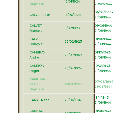
12/01/1924
Baptiste
20/07/1944
06/05/1944-
CALVET Jean
14/06/1928
21/08/1944
CALVET
09/06/1944
11/07/1923
François
21/08/1944
CALVET
01/06/1944-
23/02/1923
François
21/08/1944
CAMBRAY
01/10/1943-
29/07/1907
André
21/08/1944
CAMBON
10/01/1943-
29/04/1924
Roger
21/08/1944
CAMURAC
07/06/1944
Jean
13/04/1901
21/08/1944
Baptiste
18/11/1943-
CANAL René
28/06/1914
21/08/1944
CANNAC
01/08/1943-