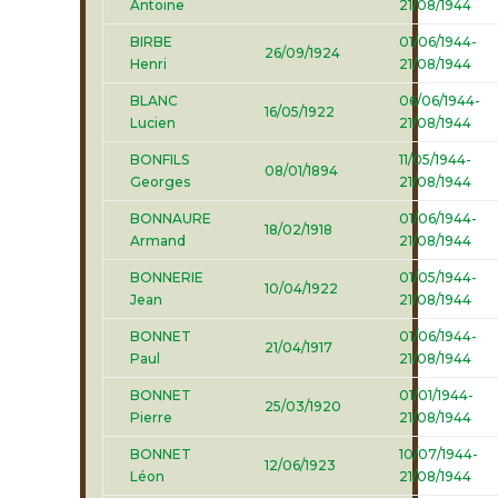
Antoine
21/08/1944
BIRBE
01/06/1944-
26/09/1924
Henri
21/08/1944
BLANC
06/06/1944-
16/05/1922
Lucien
21/08/1944
BONFILS
11/05/1944-
08/01/1894
Georges
21/08/1944
BONNAURE
01/06/1944-
18/02/1918
Armand
21/08/1944
BONNERIE
01/05/1944-
10/04/1922
Jean
21/08/1944
BONNET
01/06/1944-
21/04/1917
Paul
21/08/1944
BONNET
01/01/1944-
25/03/1920
Pierre
21/08/1944
BONNET
10/07/1944-
12/06/1923
Léon
21/08/1944