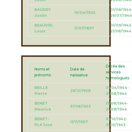
BAUDRY
01/06/1944
10/04/1920
Justin
26/07/1944
BEAUVIEL
01/09/1943
11/07/1897
Louis
21/08/1944
Durée des
Noms et
Date de
services
prénoms
naissance
homologués
BEILLE
01/04/1944-
26/12/1908
Pierre
21/08/1944
BENET
15/08/1944-
31/08/1923
Maurice
21/08/1944
BENET-
01/10/1942-
11/11/1907
PLA José
31/10/1943