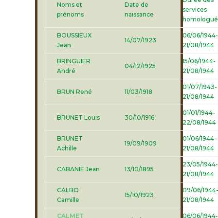
Noms et
Date de
services
prénoms
naissance
homologué
BOUSSIEUX
06/06/1944-
14/07/1923
Jean
21/08/1944
BRINGUIER
15/06/1944-
04/12/1925
André
21/08/1944
01/07/1943-
BRUN René
11/03/1918
21/08/1944
01/01/1944-
BRUNET Louis
30/10/1916
22/08/1944
BRUNET
01/06/1944-
19/09/1909
Achille
21/08/1944
23/05/1944-
CABANIE Jean
13/10/1895
21/08/1944
CALBO
09/06/1944
15/10/1923
Camille
21/08/1944
CALMET
06/06/1944-