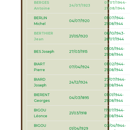
BERGES
01/07/1944-
24/07/1923
Antoine
21/08/1944
BERLIN
01/07/1944-
04/07/1920
Michel
21/08/1944
BERTHIER
08/10/1943-
21/05/1920
Jean
26/07/1944
01/05/1944-
BES Joseph
27/03/1915
21/08/1944
BIART
01/02/1944-
07/04/1924
Pierre
21/08/1944
BIARD
27/07/1944-
24/12/1924
Joseph
21/08/1944
BIERENT
01/01/1944-
04/03/1895
Georges
21/08/1944
BIGOU
17/07/1944-
21/03/1918
Léonce
21/08/1944
BIGOU
03/04/1944-
01/04/1929